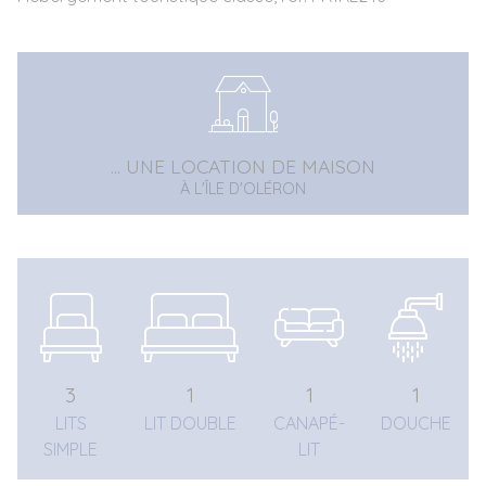
... UNE LOCATION DE MAISON
À L'ÎLE D'OLÉRON
3
1
1
1
LITS
LIT DOUBLE
CANAPÉ-
DOUCHE
SIMPLE
LIT