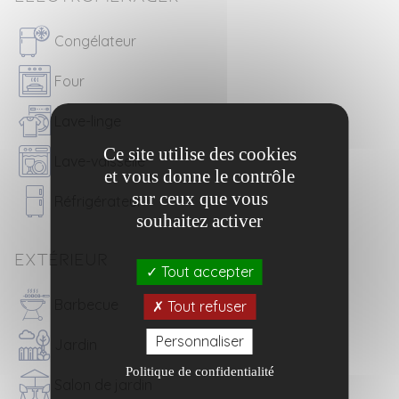
Congélateur
Four
Lave-linge
Ce site utilise des cookies
Lave-vaisselle
et vous donne le contrôle
sur ceux que vous
Réfrigérateur
souhaitez activer
Extérieur
Tout accepter
Barbecue
Tout refuser
Personnaliser
Jardin
Politique de confidentialité
Salon de jardin