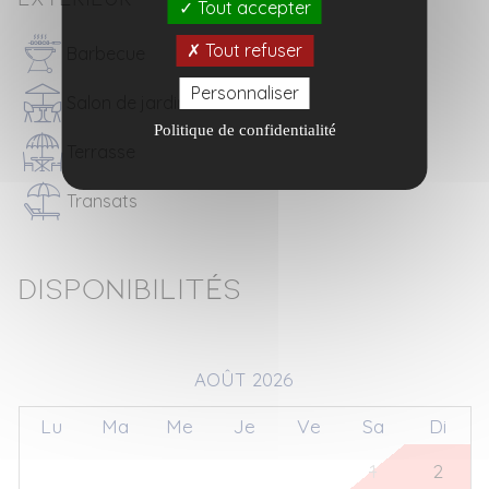
Tout accepter
Tout refuser
Barbecue
Personnaliser
Salon de jardin
Politique de confidentialité
Terrasse
Transats
Disponibilités
AOÛT 2026
Lu
Ma
Me
Je
Ve
Sa
Di
27
28
29
30
31
1
2