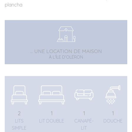
plancha
... UNE LOCATION DE MAISON
À L'ÎLE D'OLÉRON
2
1
1
1
LITS
LIT DOUBLE
CANAPÉ-
DOUCHE
SIMPLE
LIT