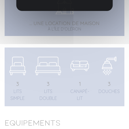
... UNE LOCATION DE MAISON
À L'ÎLE D'OLÉRON
3
3
1
3
LITS
LITS
CANAPÉ-
DOUCHES
SIMPLE
DOUBLE
LIT
Equipements