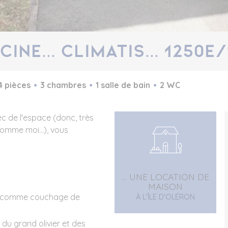
cine... Climatis... 1250E
4 pièces
3 chambres
1 salle de bain
2 WC
ec de l'espace (donc, très
(comme moi...), vous
... UNE LOCATION DE
MAISON
ble comme couchage de
À L'ÎLE D'OLÉRON
 du grand olivier et des