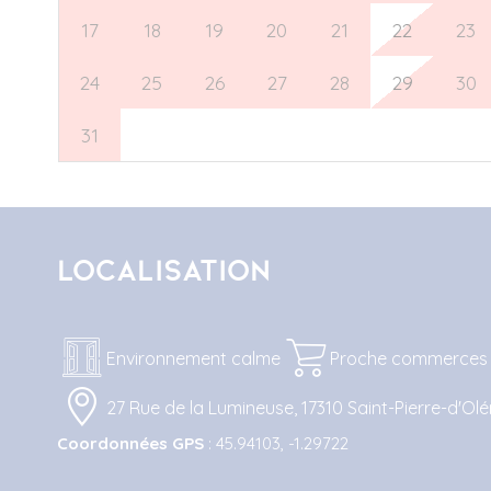
17
18
19
20
21
22
23
24
25
26
27
28
29
30
31
1
2
3
4
5
6
Localisation
Environnement calme
Proche commerces
27 Rue de la Lumineuse, 17310 Saint-Pierre-d'Ol
Coordonnées GPS
: 45.94103, -1.29722