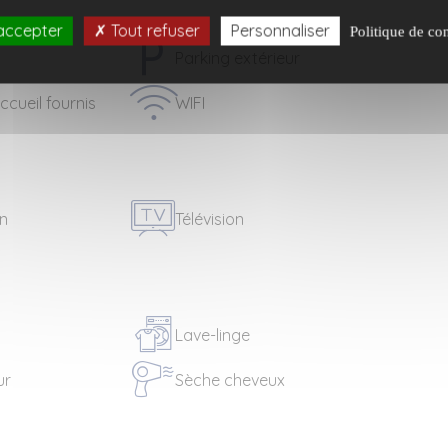
accepter
Tout refuser
Personnaliser
Politique de con
Parking extérieur
ccueil fournis
WIFI
on
Télévision
Lave-linge
ur
Sèche cheveux