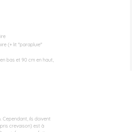
ire
e (+ lit "parapluie"
 en bas et 90 cm en haut,
. Cependant, ils doivent
pris crevaison) est à