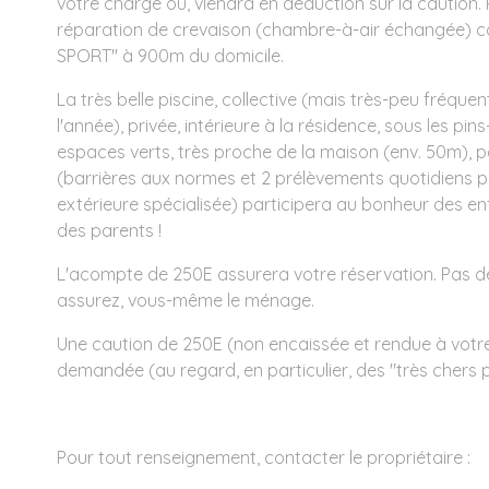
votre charge ou, viendra en déduction sur la caution. 
réparation de crevaison (chambre-à-air échangée) co
SPORT" à 900m du domicile.
La très belle piscine, collective (mais très-peu fréque
l'année), privée, intérieure à la résidence, sous les pi
espaces verts, très proche de la maison (env. 50m), 
(barrières aux normes et 2 prélèvements quotidiens p
extérieure spécialisée) participera au bonheur des enfan
des parents !
L'acompte de 250E assurera votre réservation. Pas d
assurez, vous-même le ménage.
Une caution de 250E (non encaissée et rendue à votr
demandée (au regard, en particulier, des "très chers 
Pour tout renseignement, contacter le propriétaire :