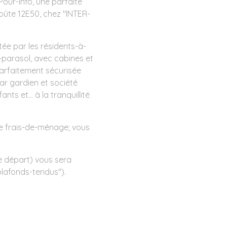
Pour-info, une parfaite
ûte 12E50, chez "INTER-
ntée par les résidents-à-
ns-parasol, avec cabines et
parfaitement sécurisée
ar gardien et société
ts et... à la tranquillité
e frais-de-ménage; vous
e départ) vous sera
plafonds-tendus").