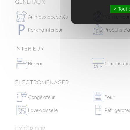
Généraux
Tout 
Animaux acceptés
Non fumeur
Parking intérieur
Produits d'a
Intérieur
Bureau
Climatisati
Électroménager
Congélateur
Four
Lave-vaisselle
Réfrigérate
Extérieur