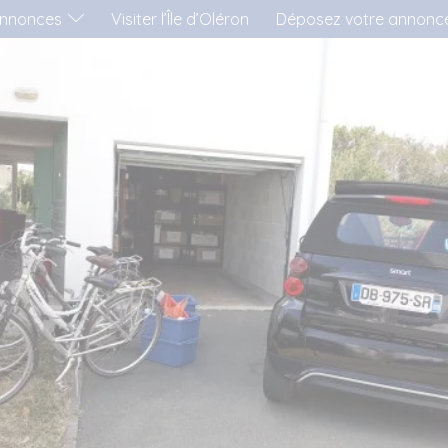
nnonces
Visiter l’Île d’Oléron
Déposez votre annonc
'AIMERAI LOUER...
..UNE MAISON
..UN APPARTEMENT
..UN MOBIL-HOME