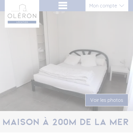
Aller
Panneau de gestion des cookies
Mon compte
au
contenu
Connexion
Inscription vacancier
Inscription propriétaire
Voir les photos
Maison à 200m de la mer