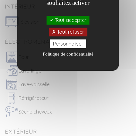
souhaitez activer
Intérieur
Tout accepter
Télévision
Tout refuser
Électroménager
Personnaliser
Politique de confidentialité
Four
Lave-linge
Lave-vaisselle
Réfrigérateur
Sèche cheveux
Extérieur