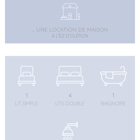
... UNE LOCATION DE MAISON
À L'ÎLE D'OLÉRON
1
4
1
LIT SIMPLE
LITS DOUBLE
BAIGNOIRE