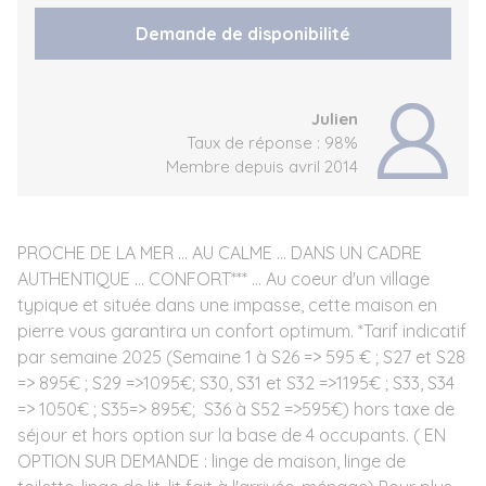
Demande de disponibilité
Julien
Taux de réponse : 98%
Membre depuis avril 2014
PROCHE DE LA MER ... AU CALME ... DANS UN CADRE
AUTHENTIQUE ... CONFORT*** ... Au coeur d'un village
typique et située dans une impasse, cette maison en
pierre vous garantira un confort optimum. *Tarif indicatif
par semaine 2025 (Semaine 1 à S26 => 595 € ; S27 et S28
=> 895€ ; S29 =>1095€; S30, S31 et S32 =>1195€ ; S33, S34
=> 1050€ ; S35=> 895€; S36 à S52 =>595€) hors taxe de
séjour et hors option sur la base de 4 occupants. ( EN
OPTION SUR DEMANDE : linge de maison, linge de