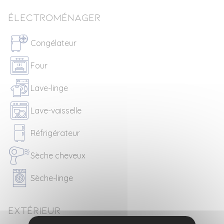
Électroménager
Congélateur
Four
Lave-linge
Lave-vaisselle
Réfrigérateur
Sèche cheveux
Sèche-linge
Extérieur