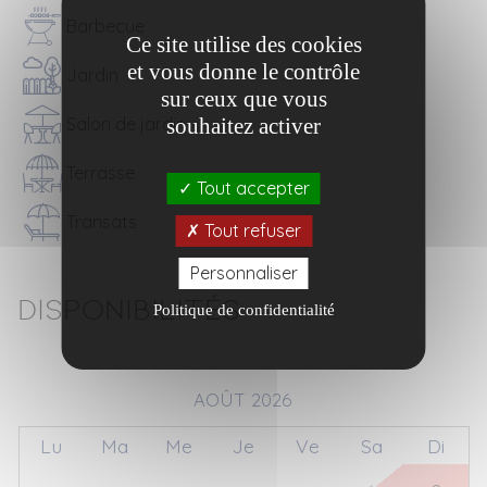
Barbecue
Ce site utilise des cookies
et vous donne le contrôle
Jardin
sur ceux que vous
souhaitez activer
Salon de jardin
Terrasse
Tout accepter
Transats
Tout refuser
Personnaliser
Disponibilités
Politique de confidentialité
AOÛT 2026
Lu
Ma
Me
Je
Ve
Sa
Di