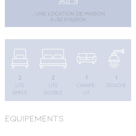
... UNE LOCATION DE MAISON
À L'ÎLE D'OLÉRON
2
2
1
1
LITS
LITS
CANAPÉ-
DOUCHE
SIMPLE
DOUBLE
LIT
Equipements