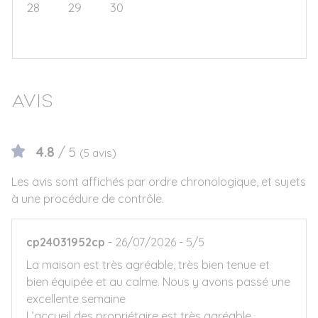
28
29
30
1
2
3
4
5
6
7
8
9
10
11
Avis
4.8
/ 5
(5 avis)
Les avis sont affichés par ordre chronologique, et sujets
à une procédure de contrôle.
cp24031952cp
26/07/2026
5/5
La maison est très agréable, très bien tenue et
bien équipée et au calme. Nous y avons passé une
excellente semaine
L’accueil des propriétaire est très agréable.