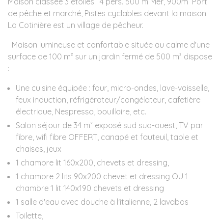
Maison classée 3 étoiles. 4 pers. 500 m Mer, 900m Port
de pêche et marché, Pistes cyclables devant la maison.
La Cotinière est un village de pêcheur.
Maison lumineuse et confortable située au calme d'une
surface de 100 m² sur un jardin fermé de 500 m² dispose
:
Une cuisine équipée : four, micro-ondes, lave-vaisselle,
feux induction, réfrigérateur/congélateur, cafetière
électrique, Nespresso, bouilloire, etc.
Salon séjour de 34 m² exposé sud sud-ouest, TV par
fibre, wifi fibre OFFERT, canapé et fauteuil, table et
chaises, jeux
1 chambre lit 160x200, chevets et dressing,
1 chambre 2 lits 90x200 chevet et dressing OU 1
chambre 1 lit 140x190 chevets et dressing
1 salle d'eau avec douche à l'italienne, 2 lavabos
Toilette,