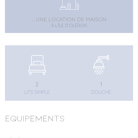
... UNE LOCATION DE MAISON
À L'ÎLE D'OLÉRON
2
1
LITS SIMPLE
DOUCHE
Equipements