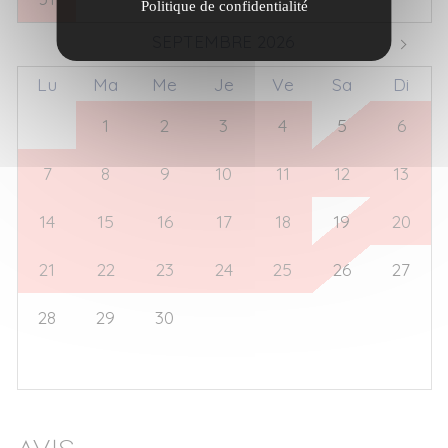
Politique de confidentialité
SEPTEMBRE 2026
Lu
Ma
Me
Je
Ve
Sa
Di
31
1
2
3
4
5
6
7
8
9
10
11
12
13
14
15
16
17
18
19
20
21
22
23
24
25
26
27
28
29
30
1
2
3
4
5
6
7
8
9
10
11