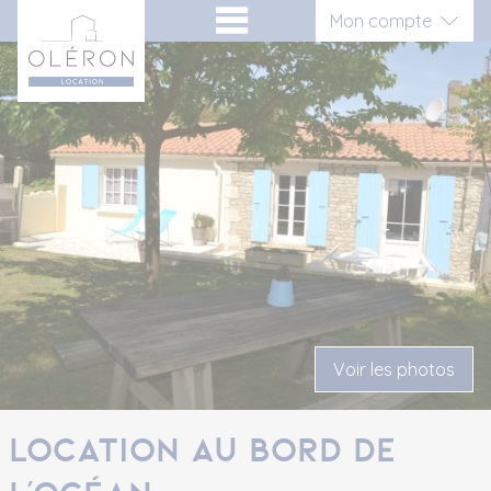
Aller
Panneau de gestion des cookies
Mon compte
au
contenu
Connexion
Inscription vacancier
Inscription propriétaire
Voir les photos
location au bord de