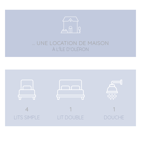
... UNE LOCATION DE MAISON
À L'ÎLE D'OLÉRON
4
1
1
LITS SIMPLE
LIT DOUBLE
DOUCHE