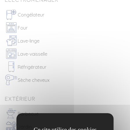
Congélateur
Four
Lave-linge
Lave-vaisselle
Réfrigérateur
Sèche cheveux
Extérieur
Barbecue
Jardin
Ce site utilise des cookies