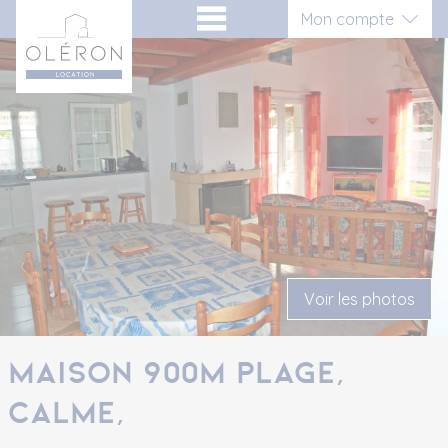
Aller
Panneau de gestion des cookies
Mon compte
au
contenu
Connexion
Inscription vacancier
Inscription propriétaire
Voir les photos
Maison 900m plage,
calme,