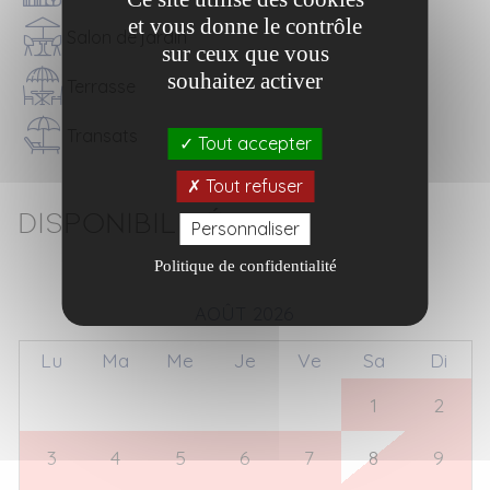
et vous donne le contrôle
Salon de jardin
sur ceux que vous
souhaitez activer
Terrasse
Transats
Tout accepter
Tout refuser
Disponibilités
Personnaliser
Politique de confidentialité
AOÛT 2026
Lu
Ma
Me
Je
Ve
Sa
Di
27
28
29
30
31
1
2
3
4
5
6
7
8
9