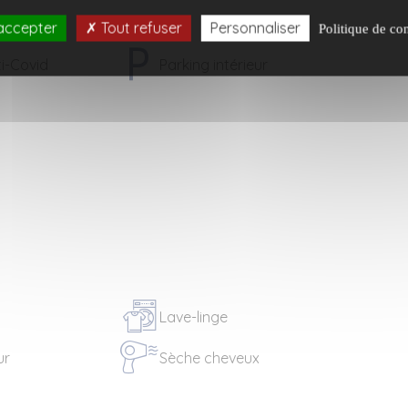
accepter
Tout refuser
Personnaliser
Politique de con
i-Covid
Parking intérieur
Lave-linge
ur
Sèche cheveux