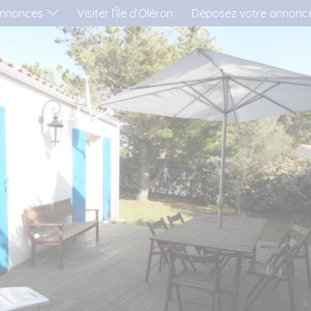
nnonces
Visiter l’Île d’Oléron
Déposez votre annonc
'AIMERAI LOUER...
..UNE MAISON
..UN APPARTEMENT
..UN MOBIL-HOME