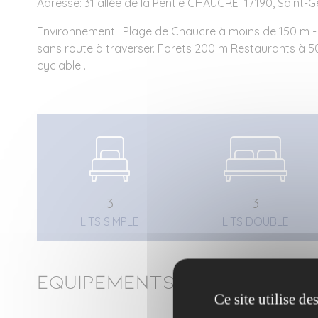
Adresse: 31 allée de la Pentie CHAUCRE 17190, Saint-
Environnement : Plage de Chaucre à moins de 150 m - 
sans route à traverser. Forets 200 m Restaurants à 5
cyclable .
3
3
LITS SIMPLE
LITS DOUBLE
Equipements
Ce site utilise d