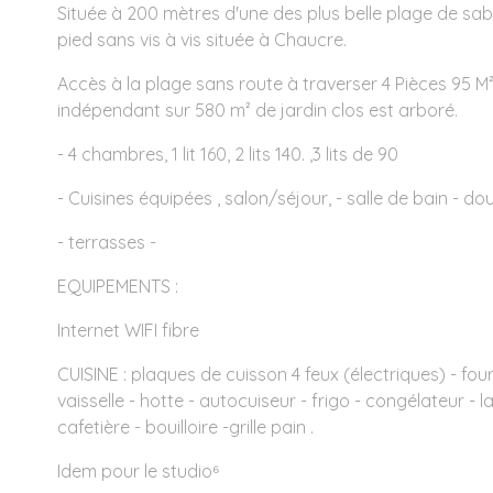
Située à 200 mètres d'une des plus belle plage de sable
pied sans vis à vis située à Chaucre.
Accès à la plage sans route à traverser 4 Pièces 95 M
indépendant sur 580 m² de jardin clos est arboré.
- 4 chambres, 1 lit 160, 2 lits 140. ,3 lits de 90
- Cuisines équipées , salon/séjour, - salle de bain - d
- terrasses -
EQUIPEMENTS :
Internet WIFI fibre
CUISINE : plaques de cuisson 4 feux (électriques) - fou
vaisselle - hotte - autocuiseur - frigo - congélateur - la
cafetière - bouilloire -grille pain .
Idem pour le studio⁶