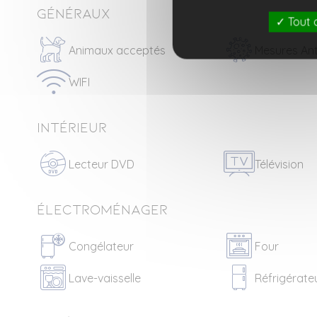
Généraux
Tout 
Animaux acceptés
Mesures Ant
WIFI
Intérieur
Lecteur DVD
Télévision
Électroménager
Congélateur
Four
Lave-vaisselle
Réfrigérate