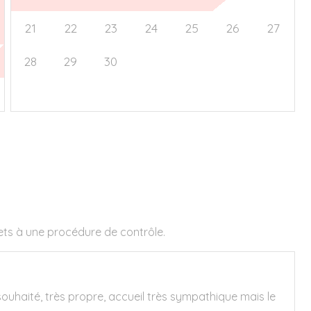
21
22
23
24
25
26
27
28
29
30
1
2
3
4
5
6
7
8
9
10
11
jets à une procédure de contrôle.
 souhaité, très propre, accueil très sympathique mais le