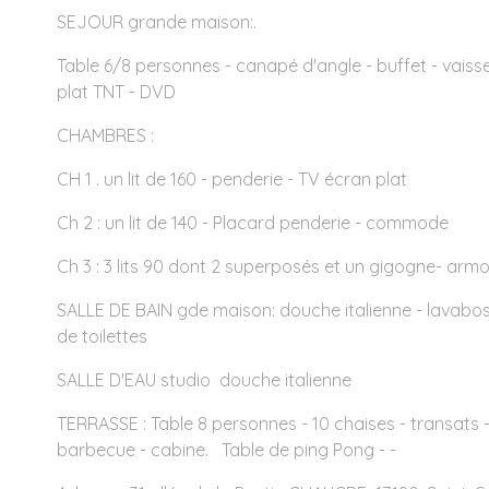
SEJOUR grande maison:.
Table 6/8 personnes - canapé d'angle - buffet - vaisse
plat TNT - DVD
CHAMBRES :
CH 1 . un lit de 160 - penderie - TV écran plat
Ch 2 : un lit de 140 - Placard penderie - commode
Ch 3 : 3 lits 90 dont 2 superposés et un gigogne- armo
SALLE DE BAIN gde maison: douche italienne - lavab
de toilettes
SALLE D'EAU studio douche italienne
TERRASSE : Table 8 personnes - 10 chaises - transats 
barbecue - cabine. Table de ping Pong - -