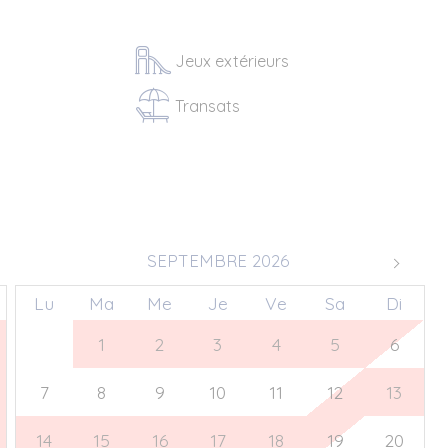
Jeux extérieurs
Transats
SEPTEMBRE 2026
Lu
Ma
Me
Je
Ve
Sa
Di
31
1
2
3
4
5
6
7
8
9
10
11
12
13
14
15
16
17
18
19
20