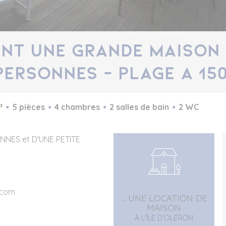
NT UNE GRANDE MAISON 
ERSONNES - PLAGE A 150
²
5 pièces
4 chambres
2 salles de bain
2 WC
NNES et D'UNE PETITE
.com
... UNE LOCATION DE
MAISON
À L'ÎLE D'OLÉRON