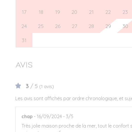
17
18
19
20
21
22
23
24
25
26
27
28
29
30
31
1
2
3
4
5
6
Avis
3
/ 5
(1 avis)
Les avis sont affichés par ordre chronologique, et su
chap
16/09/2024
3/5
Très jolie maison proche de la mer, tout le confort