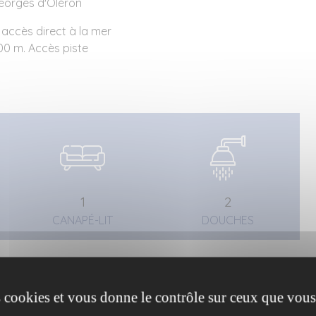
Georges d'Oléron
accès direct à la mer
00 m. Accès piste
1
2
CANAPÉ-LIT
DOUCHES
es cookies et vous donne le contrôle sur ceux que vous