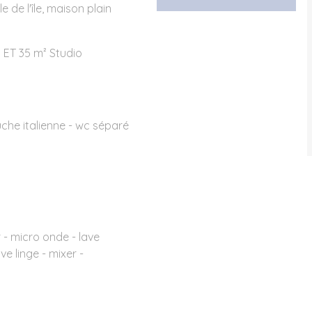
 de l'île, maison plain
² ET 35 m² Studio
ouche italienne - wc séparé
r - micro onde - lave
ve linge - mixer -