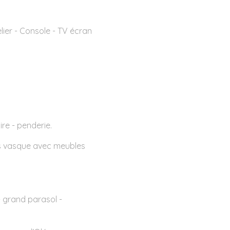
lier - Console - TV écran
ire - penderie.
os vasque avec meubles
- grand parasol -