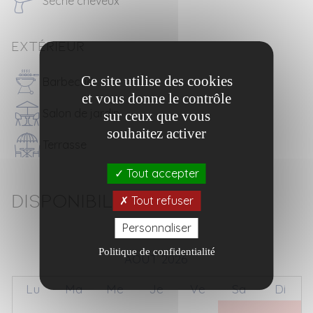
Sèche cheveux
Extérieur
Ce site utilise des cookies
Barbecue
et vous donne le contrôle
Salon de jardin
sur ceux que vous
souhaitez activer
Terrasse
Tout accepter
Disponibilités
Tout refuser
Personnaliser
Politique de confidentialité
AOÛT 2026
Lu
Ma
Me
Je
Ve
Sa
Di