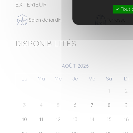
Extérieur
Tout 
Salon de jardin
Terrasse
Disponibilités
AOÛT 2026
Lu
Ma
Me
Je
Ve
Sa
Di
27
28
29
30
31
1
2
3
4
5
6
7
8
9
10
11
12
13
14
15
16