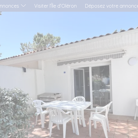
nnonces
Visiter l’Île d’Oléron
Déposez votre annonc
'AIMERAI LOUER...
..UNE MAISON
..UN APPARTEMENT
..UN MOBIL-HOME