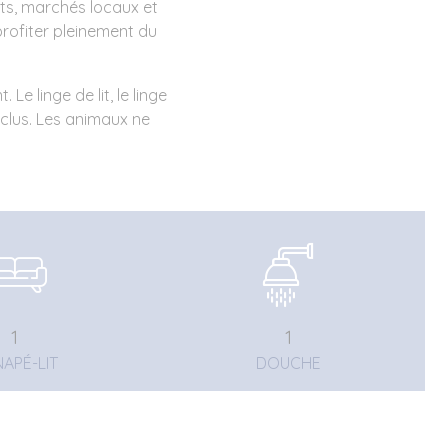
ts, marchés locaux et
profiter pleinement du
Le linge de lit, le linge
nclus. Les animaux ne
1
1
APÉ-LIT
DOUCHE