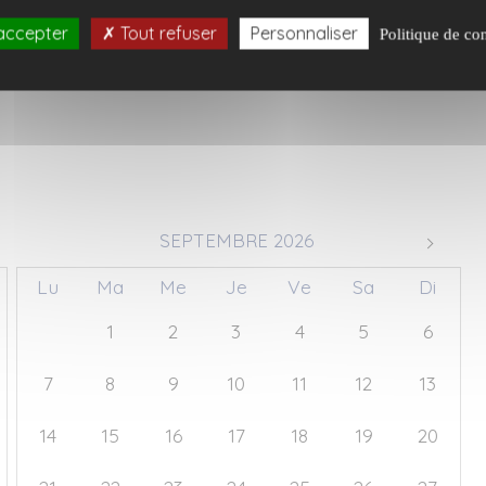
accepter
Tout refuser
Personnaliser
Politique de con
SEPTEMBRE 2026
Lu
Ma
Me
Je
Ve
Sa
Di
31
1
2
3
4
5
6
7
8
9
10
11
12
13
14
15
16
17
18
19
20