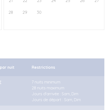
21
22
23
24
25
26
27
28
29
30
1
2
3
4
5
6
7
8
9
10
11
 par nuit
Restrictions
€
7 nuits minimum
28 nuits maximum
Jours d'arrivée : Sam, Dim
Jours de départ : Sam, Dim