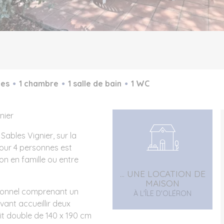
ces
1 chambre
1 salle de bain
1 WC
nier
ables Vignier, sur la
our 4 personnes est
ron en famille ou entre
... UNE LOCATION DE
MAISON
tionnel comprenant un
À L'ÎLE D'OLÉRON
vant accueillir deux
t double de 140 x 190 cm