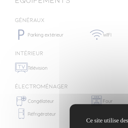
Equipements
Généraux
Parking extérieur
WIFI
Intérieur
Télévision
Électroménager
Congélateur
Four
Réfrigérateur
Ce site utilise d