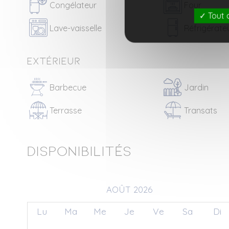
Congélateur
Four
Tout 
Lave-vaisselle
Réfrigérate
Extérieur
Barbecue
Jardin
Terrasse
Transats
Disponibilités
AOÛT 2026
Lu
Ma
Me
Je
Ve
Sa
Di