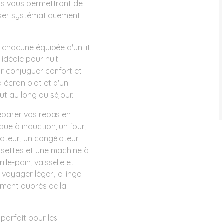
los vous permettront de
liser systématiquement
chacune équipée d'un lit
 idéale pour huit
r conjuguer confort et
à écran plat et d'un
ut au long du séjour.
éparer vos repas en
ue à induction, un four,
lateur, un congélateur
dosettes et une machine à
ille-pain, vaisselle et
voyager léger, le linge
lément auprès de la
 parfait pour les