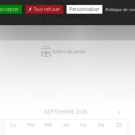
Lave-linge
accepter
Tout refuser
Personnaliser
Politique de con
ur
Sèche cheveux
Salon de jardin
SEPTEMBRE 2026
Lu
Ma
Me
Je
Ve
Sa
Di