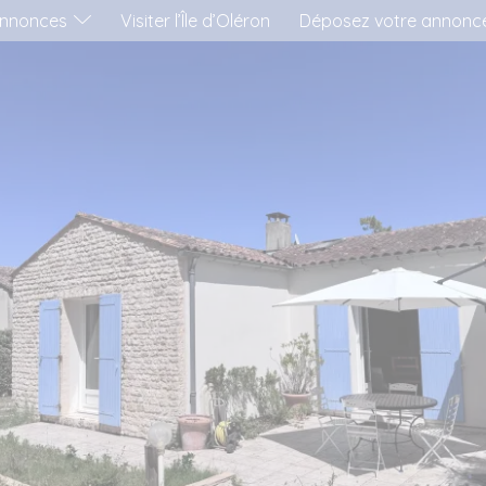
nnonces
Visiter l’Île d’Oléron
Déposez votre annonc
'AIMERAI LOUER...
..UNE MAISON
..UN APPARTEMENT
..UN MOBIL-HOME