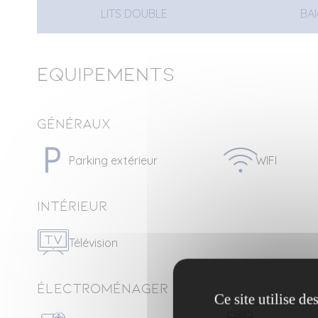
LITS DOUBLE
BA
Equipements
Généraux
Parking extérieur
WIFI
Intérieur
Télévision
Électroménager
Ce site utilise d