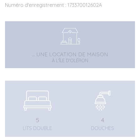
Numéro d'enregistrement : 173370012602A
... UNE LOCATION DE MAISON
À L'ÎLE D'OLÉRON
5
4
LITS DOUBLE
DOUCHES