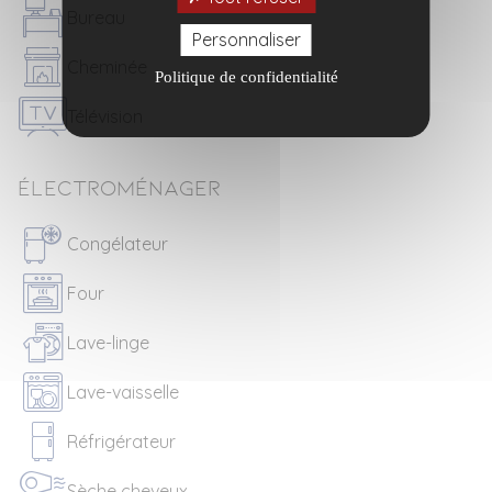
Bureau
Personnaliser
Cheminée
Politique de confidentialité
Télévision
Électroménager
Congélateur
Four
Lave-linge
Lave-vaisselle
Réfrigérateur
Sèche cheveux