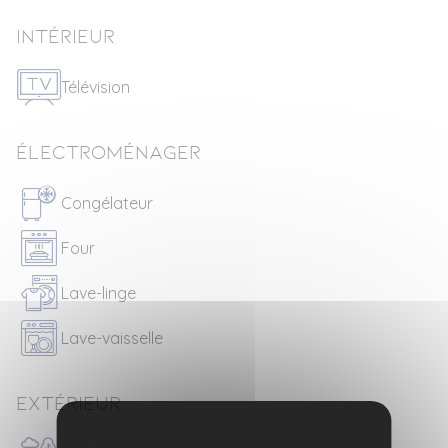
Intérieur
Télévision
Électroménager
Congélateur
Four
Lave-linge
Lave-vaisselle
Extérieur