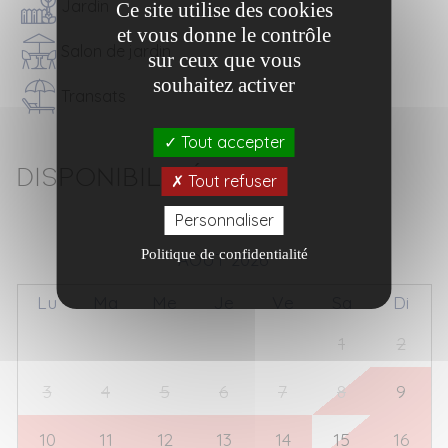
Jardin
Ce site utilise des cookies
et vous donne le contrôle
Salon de jardin
sur ceux que vous
souhaitez activer
Transats
Tout accepter
Disponibilités
Tout refuser
Personnaliser
Politique de confidentialité
AOÛT 2026
Lu
Ma
Me
Je
Ve
Sa
Di
27
28
29
30
31
1
2
3
4
5
6
7
8
9
10
11
12
13
14
15
16