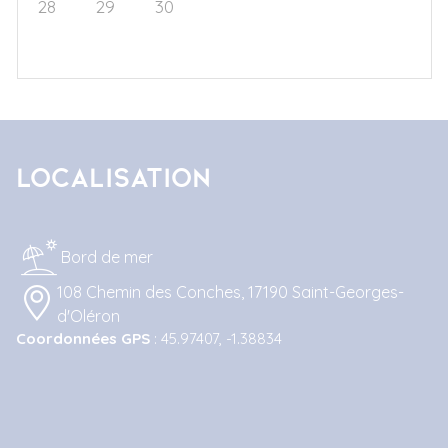
28
29
30
1
2
3
4
5
6
7
8
9
10
11
Localisation
Bord de mer
108 Chemin des Conches, 17190 Saint-Georges-
d'Oléron
Coordonnées GPS
: 45.97407, -1.38834