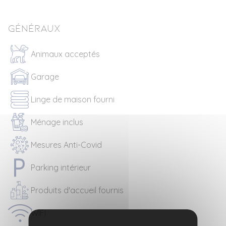
Généraux
Animaux acceptés
Garage
Linge de maison fourni
Ménage inclus
Mesures Anti-Covid
Parking intérieur
Produits d'accueil fournis
WIFI