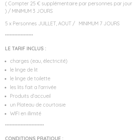
( Compter 25 € supplémentaire par personnes par jour
) / MINIMUM 3 JOURS
5 x Personnes JUILLET, AOUT / MINIMUM 7 JOURS
******************
LE TARIF INCLUS :
charges (eau, électricité)
le linge de lit
le linge de toilette
les lits fait a l'arrivée
Produits d’accueil
un Plateau de courtoisie
WIFI en illimité
*************************
CONDITIONS PRATIQUE :