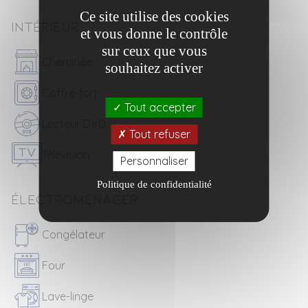
Ce site utilise des cookies
Intérieur
et vous donne le contrôle
sur ceux que vous
Cheminée
souhaitez activer
Coffre-fort
Tout accepter
Lecteur DVD
Tout refuser
Télévision
Personnaliser
Politique de confidentialité
Électroménager
Congélateur
Four
Lave-linge