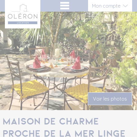
Aller
Panneau de gestion des cookies
Mon compte
au
contenu
Connexion
Inscription vacancier
Inscription propriétaire
Voir les photos
Maison de charme
proche de la mer Linge