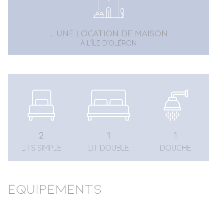
... UNE LOCATION DE MAISON
À L'ÎLE D'OLÉRON
2
1
1
LITS SIMPLE
LIT DOUBLE
DOUCHE
Equipements