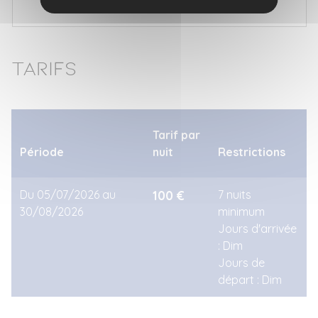
5
6
7
8
9
10
11
Tarifs
Tarif par
Période
nuit
Restrictions
Du 05/07/2026 au
100 €
7 nuits
30/08/2026
minimum
Jours d'arrivée
: Dim
Jours de
départ : Dim