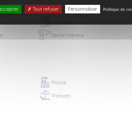
accepter
Tout refuser
Personnaliser
Politique de con
Lave-linge
ur
Sèche cheveux
Piscine
Transats