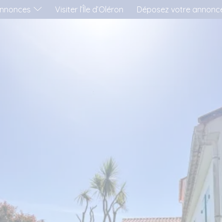
nnonces
Visiter l’Île d’Oléron
Déposez votre annonc
'AIMERAI LOUER...
..UNE MAISON
..UN APPARTEMENT
..UN MOBIL-HOME