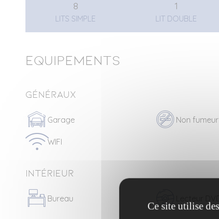
8
1
LITS SIMPLE
LIT DOUBLE
Equipements
Généraux
Garage
Non fumeur
WIFI
Intérieur
Bureau
Lecteur DV
Ce site utilise d