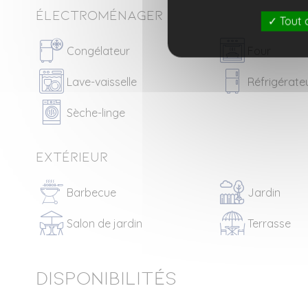
Électroménager
Tout 
Congélateur
Four
Lave-vaisselle
Réfrigérate
Sèche-linge
Extérieur
Barbecue
Jardin
Salon de jardin
Terrasse
Disponibilités