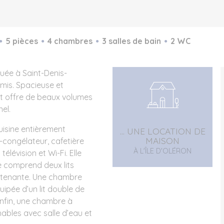
5 pièces
4 chambres
3 salles de bain
2 WC
uée à Saint-Denis-
amis. Spacieuse et
 et offre de beaux volumes
el.
uisine entièrement
... UNE LOCATION DE
MAISON
-congélateur, cafetière
À L'ÎLE D'OLÉRON
télévision et Wi-Fi. Elle
comprend deux lits
attenante. Une chambre
ipée d’un lit double de
Enfin, une chambre à
hables avec salle d’eau et