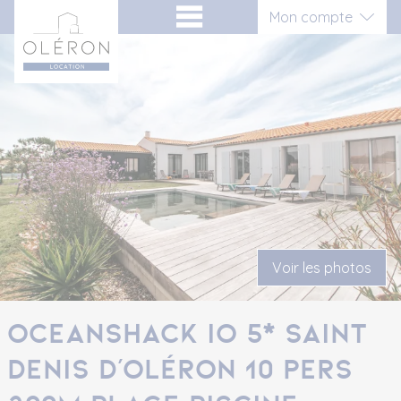
Aller
Panneau de gestion des cookies
Mon compte
au
contenu
Connexion
Inscription vacancier
Inscription propriétaire
Voir les photos
Oceanshack IO 5* Saint
Denis d'Oléron 10 pers