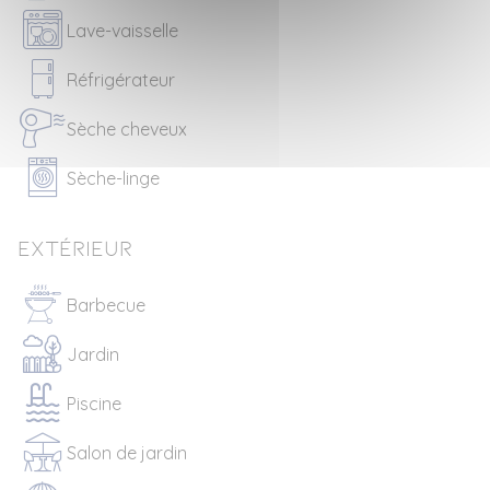
Lave-vaisselle
Réfrigérateur
Sèche cheveux
Sèche-linge
Extérieur
Barbecue
Jardin
Piscine
Salon de jardin