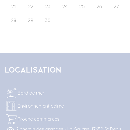
21
22
23
24
25
26
27
28
29
30
1
2
3
4
5
6
7
8
9
10
11
Localisation
Bord de mer
Environnement calme
Proche commerces
2 chemin des granges - La Gautrie, 17650 St Denis