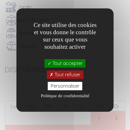
Jardin
Salon de jardin
Ce site utilise des cookies
et vous donne le contrôle
Terrasse
sur ceux que vous
souhaitez activer
Transats
Tout accepter
Disponibilités
Tout refuser
Personnaliser
AOÛT 2026
Politique de confidentialité
Lu
Ma
Me
Je
Ve
Sa
Di
27
28
29
30
31
1
2