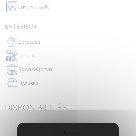
Lave-vaisselle
Extérieur
Barbecue
Jardin
Salon de jardin
Transats
Disponibilités
AOÛT 2026