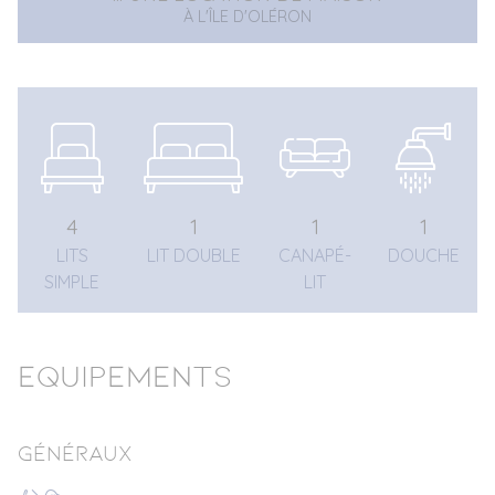
À L'ÎLE D'OLÉRON
4
1
1
1
LITS
LIT DOUBLE
CANAPÉ-
DOUCHE
SIMPLE
LIT
Equipements
Généraux