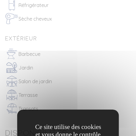
Réfrigérateur
Sèche cheveux
Extérieur
Barbecue
Jardin
Salon de jardin
Terrasse
Transats
Ce site utilise des cookies
Disponibilités
et vous donne le contrôle