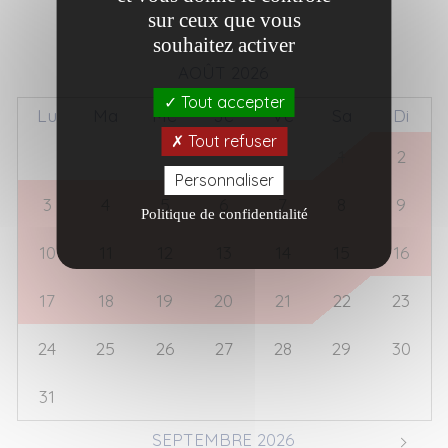
sur ceux que vous
souhaitez activer
AOÛT 2026
Tout accepter
Lu
Ma
Me
Je
Ve
Sa
Di
Tout refuser
27
28
29
30
31
1
2
Personnaliser
3
4
5
6
7
8
9
Politique de confidentialité
10
11
12
13
14
15
16
17
18
19
20
21
22
23
24
25
26
27
28
29
30
31
1
2
3
4
5
6
SEPTEMBRE 2026