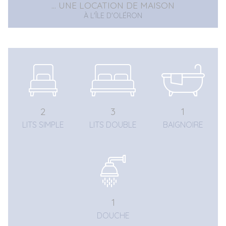
... UNE LOCATION DE MAISON
À L'ÎLE D'OLÉRON
2
3
1
LITS SIMPLE
LITS DOUBLE
BAIGNOIRE
1
DOUCHE