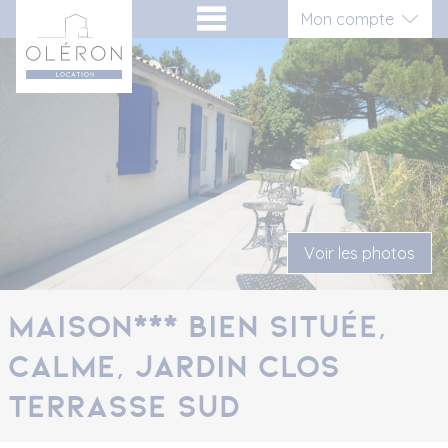
Aller
Panneau de gestion des cookies
Mon compte
au
contenu
Connexion
Inscription vacancier
Inscription propriétaire
Voir les photos
Maison*** bien située,
calme, Jardin clos
terrasse Sud