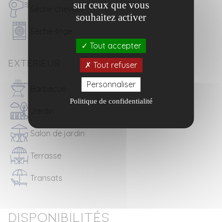
sur ceux que vous
Sèche cheveux
souhaitez activer
Sèche-linge
Tout accepter
Extérieur
Tout refuser
Personnaliser
Barbecue
Politique de confidentialité
Jardin
Salon de jardin
Terrasse
Transats
Disponibilités