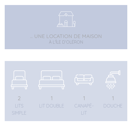
... UNE LOCATION DE MAISON
À L'ÎLE D'OLÉRON
2
1
1
1
LITS
LIT DOUBLE
CANAPÉ-
DOUCHE
SIMPLE
LIT