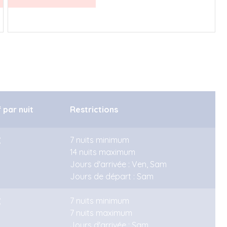
5
6
7
8
9
10
11
f par nuit
Restrictions
€
7 nuits minimum
14 nuits maximum
Jours d'arrivée : Ven, Sam
Jours de départ : Sam
€
7 nuits minimum
7 nuits maximum
Jours d'arrivée : Sam