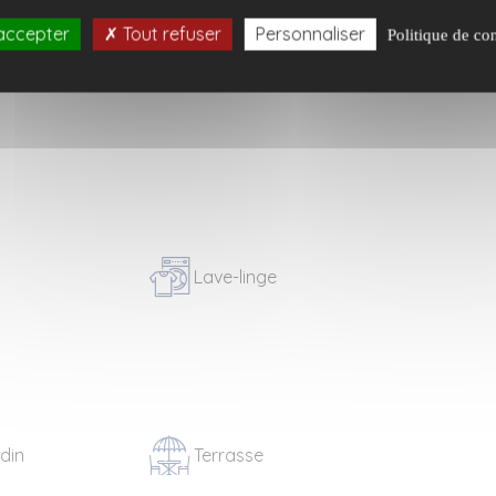
accepter
Tout refuser
Personnaliser
Politique de con
Lave-linge
rdin
Terrasse