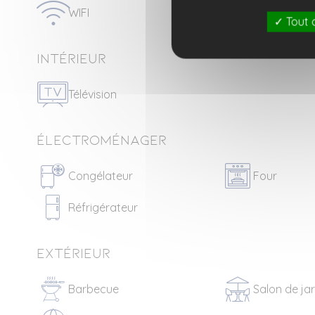
WIFI
Tout 
Intérieur
Télévision
Électroménager
Congélateur
Four
Réfrigérateur
Extérieur
Barbecue
Salon de ja