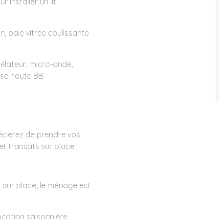
r installer un lit
n, baie vitrée coulissante
élateur, micro-onde,
aise haute BB.
récierez de prendre vos
et transats sur place.
 sur place, le ménage est
cation saisonnière.