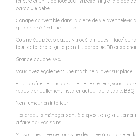
fenêtre et un lit de 180x200 , si besoin il y a la place pou
parapluie bébé.
Canapé convertible dans la pièce de vie avec télévisio
qui donne à l’extérieur privé.
Cuisine équipée, plaques vitrocéramiques, frigo/ cong
four, cafetière et grille-pain. Lit parapluie BB et sa ch
Grande douche. Wc.
Vous avez également une machine à laver sur place.
Pour profiter le plus possible de l extérieur, vous app
repas tranquillement installer autour de la table, BBQ 
Non fumeur en intérieur.
Les produits ménager sont à disposition gratuitement
à faire par vos soins.
Maison meublée de tourisme déclarée à la mairie en lo