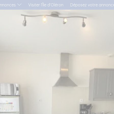
nnonces
Visiter l’Île d’Oléron
Déposez votre annonc
'AIMERAI LOUER...
..UNE MAISON
..UN APPARTEMENT
..UN MOBIL-HOME