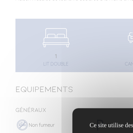
1
LIT DOUBLE
CAN
Equipements
Généraux
Ce site utilise d
Non fumeur
Parking ext