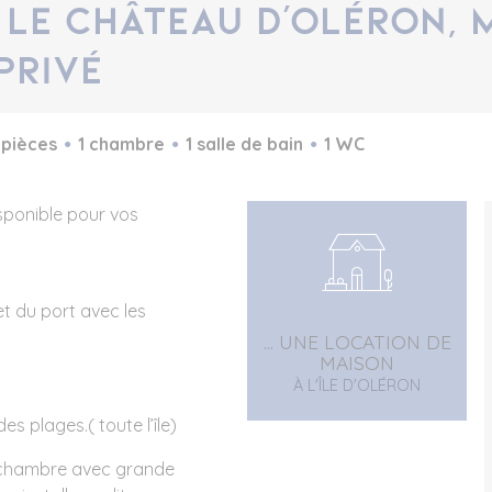
 Le Château d’Oléron,
privé
 pièces
1 chambre
1 salle de bain
1 WC
sponible pour vos
et du port avec les
... UNE LOCATION DE
MAISON
À L'ÎLE D'OLÉRON
es plages.( toute l’île)
 chambre avec grande