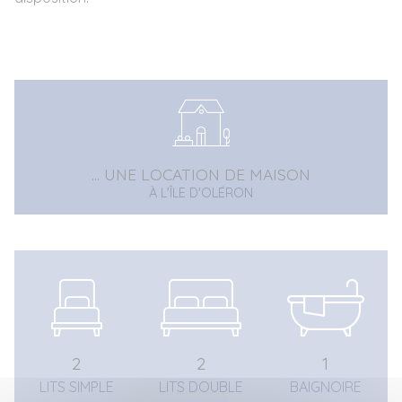
... UNE LOCATION DE MAISON
À L'ÎLE D'OLÉRON
2
2
1
LITS SIMPLE
LITS DOUBLE
BAIGNOIRE