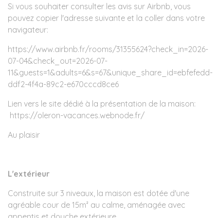
Si vous souhaiter consulter les avis sur Airbnb, vous
pouvez copier l'adresse suivante et la coller dans votre
navigateur:
https://www.airbnb.fr/rooms/31355624?check_in=2026-
07-04&check_out=2026-07-
11&guests=1&adults=6&s=67&unique_share_id=ebfefedd-
ddf2-4f4a-89c2-e670cccd8ce6
Lien vers le site dédié à la présentation de la maison:
https://oleron-vacances.webnode.fr/
Au plaisir
L'extérieur
Construite sur 3 niveaux, la maison est dotée d'une
agréable cour de 15m² au calme, aménagée avec
appentis et douche extérieure