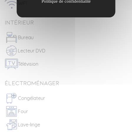
Politique de confidentialité
WIFI
Intérieur
Bureau
Lecteur DVD
Télévision
Électroménager
Congélateur
Four
Lave-linge