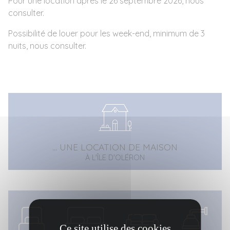
Pour une location après le 26 septembre 2026, nous
consulter.
Possibilité de louer pour les week-end, minimum de 3
nuits, nous consulter.
... UNE LOCATION DE MAISON
À L'ÎLE D'OLÉRON
Ce site utilise des cookies