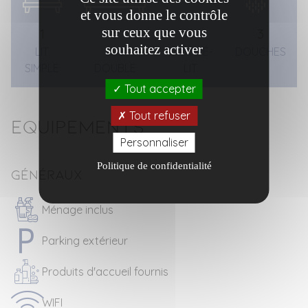
et vous donne le contrôle
sur ceux que vous
1
3
1
3
souhaitez activer
LIT
LITS
CANAPÉ-
DOUCHES
SIMPLE
DOUBLE
LIT
Tout accepter
Tout refuser
Equipements
Personnaliser
Politique de confidentialité
Généraux
Ménage inclus
Parking extérieur
Produits d'accueil fournis
WIFI