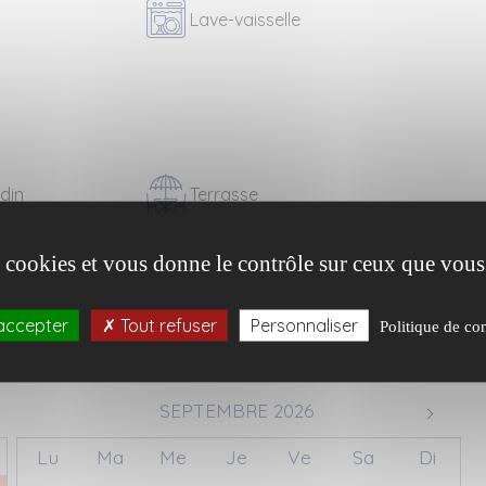
Lave-vaisselle
rdin
Terrasse
es cookies et vous donne le contrôle sur ceux que vous
accepter
Tout refuser
Personnaliser
Politique de con
SEPTEMBRE 2026
Lu
Ma
Me
Je
Ve
Sa
Di