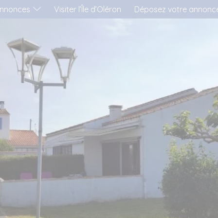
nnonces
Visiter l’Île d’Oléron
Déposez votre annonc
'AIMERAI LOUER...
..UNE MAISON
..UN APPARTEMENT
..UN MOBIL-HOME