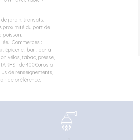
 de jardin, transats.
A proximité du port de
écluse à poisson.
eillée. Commerces :
r, épicerie, bar , bar à
tion vélos, tabac, presse,
. TARIFS : de 400€uros à
lus de renseignements,
soir de préférence.