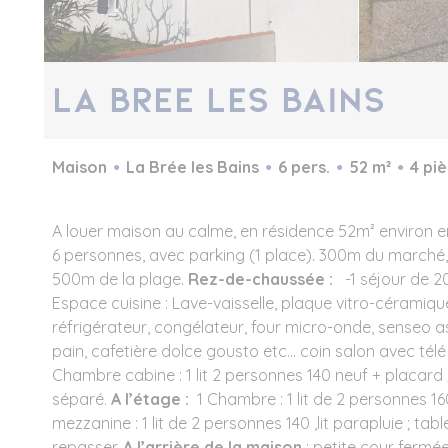
LA BREE LES BAINS
Maison
La Brée les Bains
6 pers.
52 m²
4 pi
A louer maison au calme, en résidence 52m² environ 
6 personnes, avec parking (1 place). 300m du march
500m de la plage.
Rez-de-chaussée :
-1 séjour de 2
Espace cuisine : Lave-vaisselle, plaque vitro-céramique
réfrigérateur, congélateur, four micro-onde, senseo aspi
pain, cafetière dolce gousto etc... coin salon avec tél
Chambre cabine : 1 lit 2 personnes 140 neuf + placard ;
séparé.
A l’étage :
1 Chambre : 1 lit de 2 personnes 16
mezzanine : 1 lit de 2 personnes 140 ,lit parapluie ; tabl
repasser.
A l’arrière de la maison
: petite cour fermé