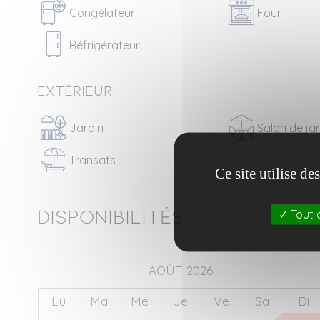
Congélateur
Four
Réfrigérateur
Extérieur
Jardin
Salon de ja
Transats
Ce site utilise d
Disponibilités
Tout 
AOÛT 2026
Lu
Ma
Me
Je
Ve
Sa
Di