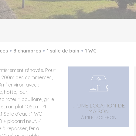
èces
3 chambres
1 salle de bain
1 WC
entièrement rénovée. Pour
é, 200m des commerces,
0m² environ avec :
, hotte, four,
rateur, bouilloire, grille
... UNE LOCATION DE
é écran plat 105cm. -1
MAISON
1 Salle d’eau ; 1 WC
À L'ÎLE D'OLÉRON
0 + placard neuf. -1
e à repasser, fer à
e 10 m² avec table +