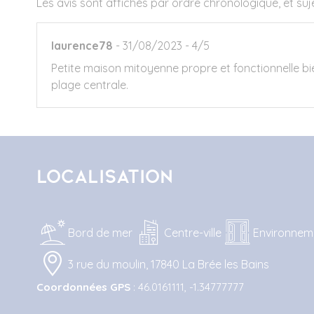
Les avis sont affichés par ordre chronologique, et su
laurence78
31/08/2023
4/5
Petite maison mitoyenne propre et fonctionnelle b
plage centrale.
Localisation
Bord de mer
Centre-ville
Environnem
3 rue du moulin, 17840 La Brée les Bains
Coordonnées GPS
: 46.0161111, -1.34777777