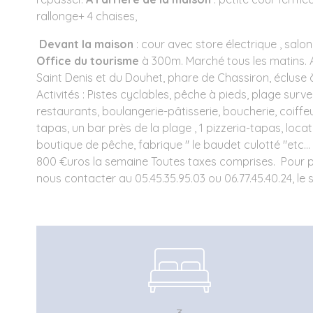
rallonge+ 4 chaises,
Devant la maison
: cour avec store électrique , salon
Office du tourisme
à 300m. Marché tous les matins. 
Saint Denis et du Douhet, phare de Chassiron, 
Activités : Pistes cyclables, pêche à pieds, plage surv
restaurants, boulangerie-pâtisserie, boucherie, coiffeu
tapas, un bar près de la plage , 1 pizzeria-tapas, loca
boutique de pêche, fabrique " le baudet culotté "etc..
800 €uros la semaine Toutes taxes comprises. Pour p
nous contacter au 05.45.35.95.03 ou 06.77.45.40.24, le 