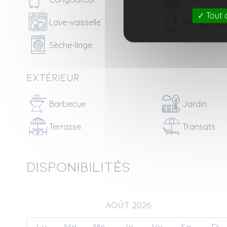
Tout 
Lave-vaisselle
Réfrigérate
Sèche-linge
Extérieur
Barbecue
Jardin
Terrasse
Transats
Disponibilités
AOÛT 2026
Lu
Ma
Me
Je
Ve
Sa
Di