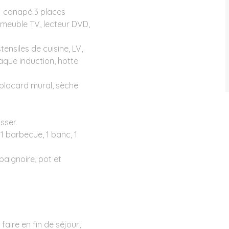
, 1 canapé 3 places
1 meuble TV, lecteur DVD,
stensiles de cuisine, LV,
laque induction, hotte
 placard mural, sèche
asser.
 1 barbecue, 1 banc, 1
baignoire, pot et
aire en fin de séjour,