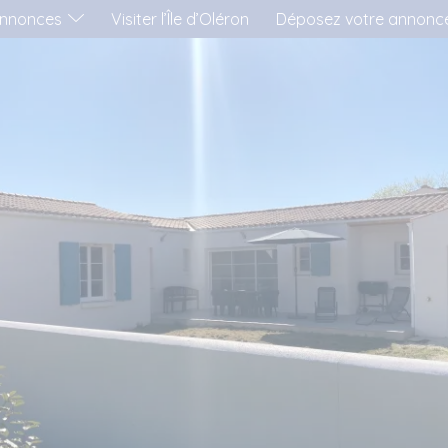
nnonces
Visiter l’Île d’Oléron
Déposez votre annonc
'AIMERAI LOUER...
..UNE MAISON
..UN APPARTEMENT
..UN MOBIL-HOME