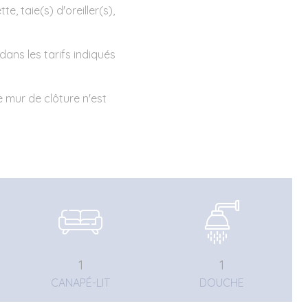
te, taie(s) d'oreiller(s),
dans les tarifs indiqués
 mur de clôture n'est
1
1
CANAPÉ-LIT
DOUCHE