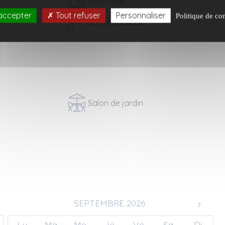
accepter
Tout refuser
Personnaliser
Politique de con
ur
Sèche cheveux
Salon de jardin
SEPTEMBRE 2026
Lu
Ma
Me
Je
Ve
Sa
Di