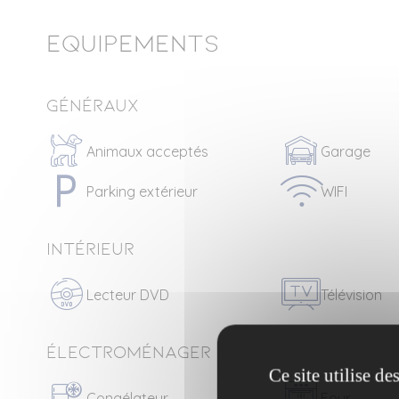
Equipements
Généraux
Animaux acceptés
Garage
Parking extérieur
WIFI
Intérieur
Lecteur DVD
Télévision
Électroménager
Ce site utilise d
Congélateur
Four