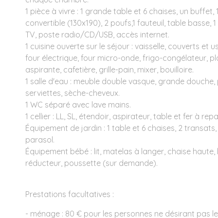
1 pièce à vivre : 1 grande table et 6 chaises, un buffet
convertible (130x190), 2 poufs,1 fauteuil, table basse, 
TV, poste radio/CD/USB, accès internet.
1 cuisine ouverte sur le séjour : vaisselle, couverts et u
four électrique, four micro-onde, frigo-congélateur, p
aspirante, cafetière, grille-pain, mixer, bouilloire.
1 salle d'eau : meuble double vasque, grande douche,
serviettes, sèche-cheveux.
1 WC séparé avec lave mains.
1 cellier : LL, SL, étendoir, aspirateur, table et fer à rep
Équipement de jardin : 1 table et 6 chaises, 2 transats,
parasol.
Équipement bébé : lit, matelas à langer, chaise haute, 
réducteur, poussette (sur demande).
Prestations facultatives :
- ménage : 80 € pour les personnes ne désirant pas le f