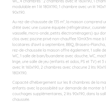
WC, 4 chambres : 2 chambres avec lit 160x190, 1 cham
modulable en 1 lit 180X190, 1 chambre avec un lit 140x1
90x190.
Au rez-de-chaussée de 135 m², la maison comprend u
d’été avec une cuisine équipée (réfrigérateur, cuisinièr
vaisselle, micro-onde, petits électroménagers) qui do
clos avec piscine privé non-chauffee 10mX3m mise à l
locataires d'avril a septembre, BBQ, Brasero-Plancha,
rez-de-chaussée la maison offre également, 1 salle d
WC, 1 salle de bain/buanderie avec douche, WC, machi
linge, une salle de jeu (enfants et ados, PS et TV) et 
avec lit 160x190, 2 chambres avec chacune 2 lits 90x19
180X190.
Capacité d’hébergement sur les 8 chambres de la mai
enfants avec la possibilité sur demande de monter à
couchages supplémentaires, 2 lits 90x190, dans la sall
chaussée.