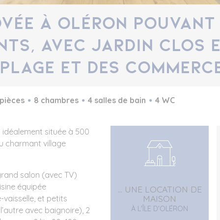
vée à Oléron pouvant 
nts, avec jardin clos 
a plage et des commerc
 pièces
8 chambres
4 salles de bain
4 WC
 idéalement située à 500
u charmant village
grand salon (avec TV)
isine équipée
... UNE LOCATION DE
MAISON
vaisselle, et petits
À L'ÎLE D'OLÉRON
’autre avec baignoire), 2