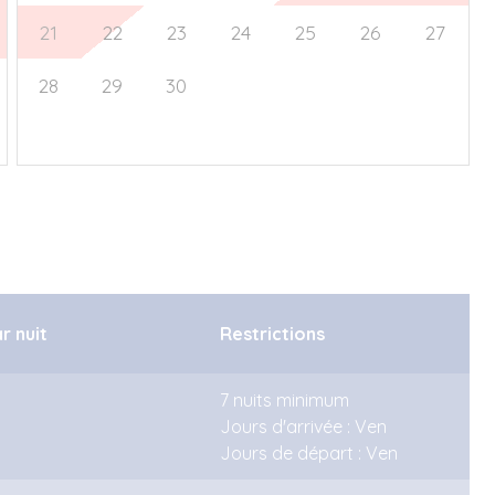
21
22
23
24
25
26
27
28
29
30
1
2
3
4
5
6
7
8
9
10
11
ar nuit
Restrictions
7 nuits minimum
Jours d'arrivée : Ven
Jours de départ : Ven