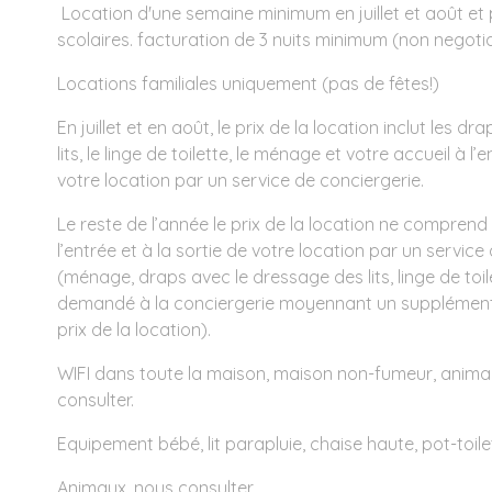
Location d'une semaine minimum en juillet et août e
scolaires. facturation de 3 nuits minimum (non negotiab
Locations familiales uniquement (pas de fêtes!)
En juillet et en août, le prix de la location inclut les 
lits, le linge de toilette, le ménage et votre accueil à l’
votre location par un service de conciergerie.
Le reste de l’année le prix de la location ne comprend
l’entrée et à la sortie de votre location par un service
(ménage, draps avec le dressage des lits, linge de toi
demandé à la conciergerie moyennant un supplément
prix de la location).
WIFI dans toute la maison, maison non-fumeur, ani
consulter.
Equipement bébé, lit parapluie, chaise haute, pot-toile
Animaux, nous consulter.