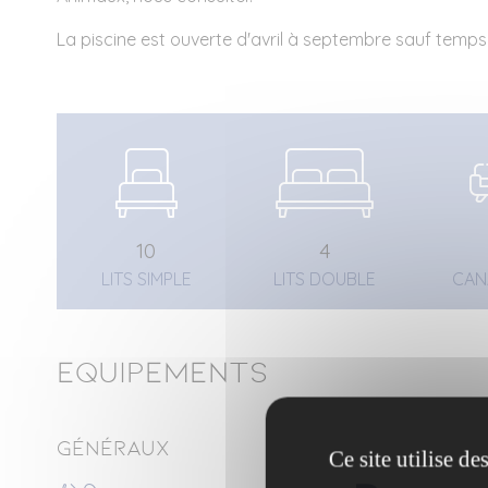
La piscine est ouverte d'avril à septembre sauf temps
10
4
LITS SIMPLE
LITS DOUBLE
CAN
Equipements
Généraux
Ce site utilise d