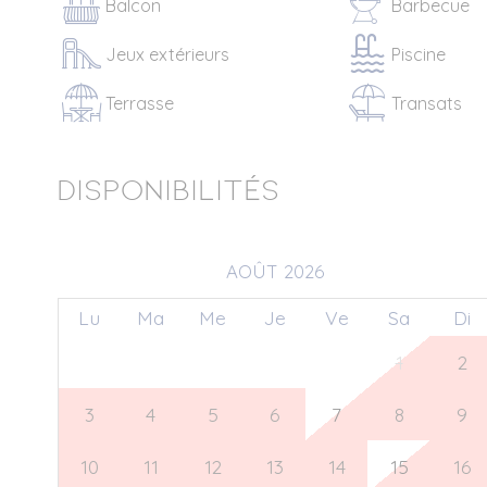
Balcon
Barbecue
Jeux extérieurs
Piscine
Terrasse
Transats
Disponibilités
AOÛT 2026
Lu
Ma
Me
Je
Ve
Sa
Di
27
28
29
30
31
1
2
3
4
5
6
7
8
9
10
11
12
13
14
15
16