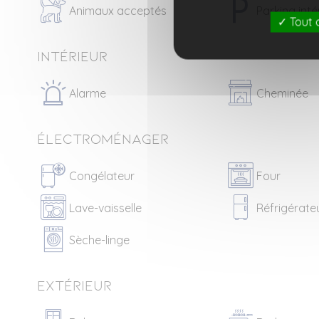
Animaux acceptés
Parking inté
Tout 
Intérieur
Alarme
Cheminée
Électroménager
Congélateur
Four
Lave-vaisselle
Réfrigérate
Sèche-linge
Extérieur