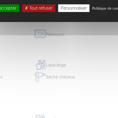
rieur
WIFI
accepter
Tout refuser
Personnaliser
Politique de con
Télévision
Lave-linge
ur
Sèche cheveux