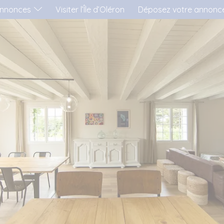
nnonces
Visiter l’Île d’Oléron
Déposez votre annonc
'AIMERAI LOUER...
..UNE MAISON
..UN APPARTEMENT
..UN MOBIL-HOME