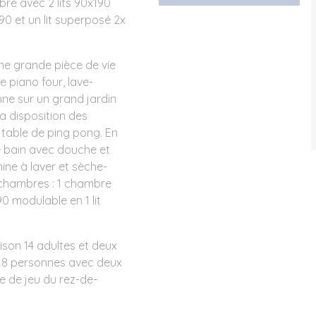
bre avec 2 lits 90x190
90 et un lit superposé 2x
ne grande pièce de vie
e piano four, lave-
nne sur un grand jardin
a disposition des
 table de ping pong. En
e bain avec douche et
ne à laver et sèche-
3 chambres : 1 chambre
0 modulable en 1 lit
son 14 adultes et deux
 18 personnes avec deux
e de jeu du rez-de-