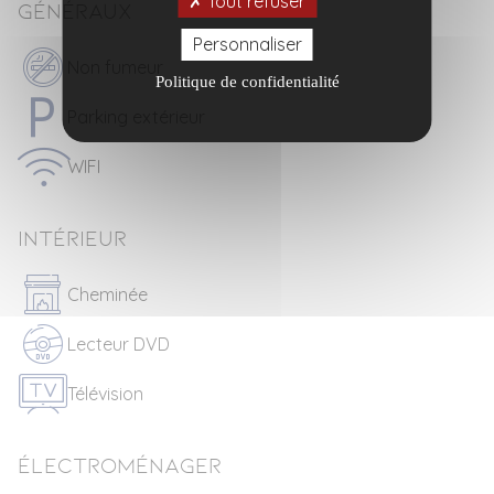
Tout refuser
Généraux
Personnaliser
Non fumeur
Politique de confidentialité
Parking extérieur
WIFI
Intérieur
Cheminée
Lecteur DVD
Télévision
Électroménager