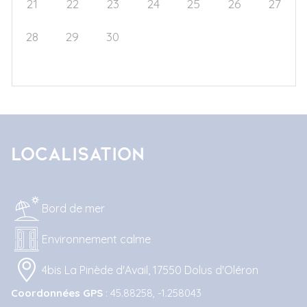
21
22
23
24
25
26
27
28
29
30
1
2
3
4
5
6
7
8
9
10
11
Localisation
Bord de mer
Environnement calme
4bis La Pinède d'Avail, 17550 Dolus d'Oléron
Coordonnées GPS
: 45.88258, -1.258043