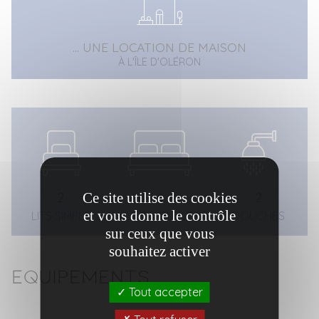
... UNE LOCATION DE MAISON
À L'ÎLE D'OLÉRON
2
4
2
Ce site utilise des cookies
et vous donne le contrôle
LITS SIMPLE
LITS DOUBLE
DOUCHES
sur ceux que vous
souhaitez activer
Equipements
Tout accepter