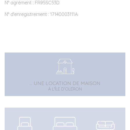
N° agrément : FR95SC53D
N° d'enregistrement : 17140003111A
... UNE LOCATION DE MAISON
À L'ÎLE D'OLÉRON