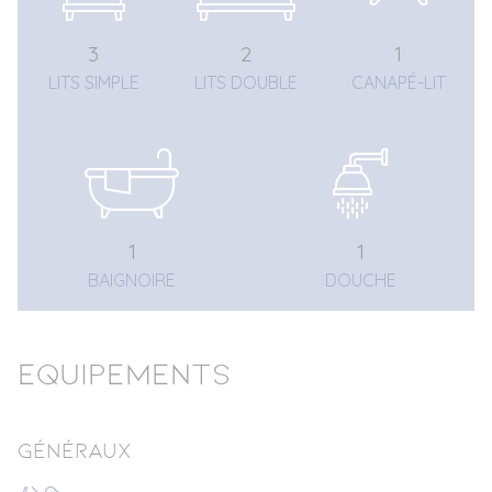
3
2
1
LITS SIMPLE
LITS DOUBLE
CANAPÉ-LIT
1
1
BAIGNOIRE
DOUCHE
Equipements
Généraux