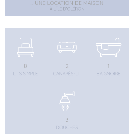
... UNE LOCATION DE MAISON
À L'ÎLE D'OLÉRON
8
2
1
LITS SIMPLE
CANAPÉS-LIT
BAIGNOIRE
3
DOUCHES