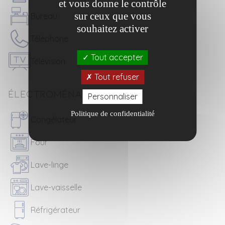
et vous donne le contrôle
sur ceux que vous
Bureau
souhaitez activer
Téléphone
Tout accepter
Télévision
Tout refuser
Électroménager
Personnaliser
Politique de confidentialité
Congélateur
Four
Lave-linge
Lave-vaisselle
Réfrigérateur