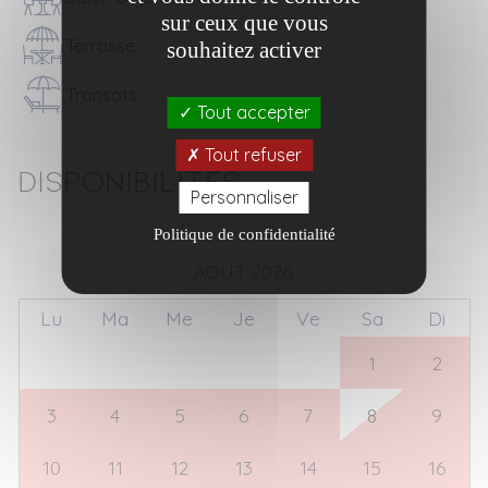
sur ceux que vous
Terrasse
souhaitez activer
Transats
Tout accepter
Tout refuser
Disponibilités
Personnaliser
Politique de confidentialité
AOÛT 2026
Lu
Ma
Me
Je
Ve
Sa
Di
27
28
29
30
31
1
2
3
4
5
6
7
8
9
10
11
12
13
14
15
16