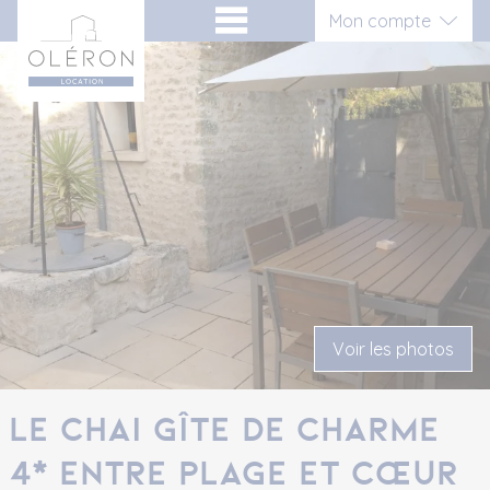
Aller
Panneau de gestion des cookies
Mon compte
au
contenu
Connexion
Inscription vacancier
Inscription propriétaire
Voir les photos
Le Chai Gîte de charme
4* entre plage et cœur