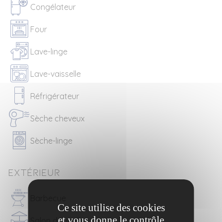
Congélateur
Four
Lave-linge
Lave-vaisselle
Réfrigérateur
Sèche cheveux
Sèche-linge
Extérieur
Barbecue
Ce site utilise des cookies
et vous donne le contrôle
Salon de jardin