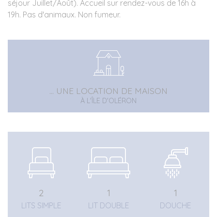
séjour Juillet/Août). Accueil sur rendez-vous de 16h à
19h. Pas d'animaux. Non fumeur.
... UNE LOCATION DE MAISON
À L'ÎLE D'OLÉRON
2
1
1
LITS SIMPLE
LIT DOUBLE
DOUCHE