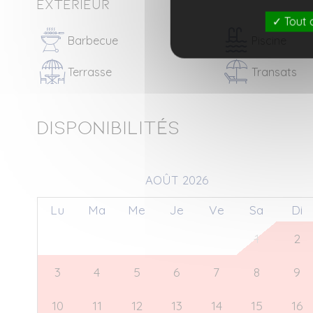
Extérieur
Tout 
Barbecue
Piscine
Terrasse
Transats
Disponibilités
AOÛT 2026
Lu
Ma
Me
Je
Ve
Sa
Di
27
28
29
30
31
1
2
3
4
5
6
7
8
9
10
11
12
13
14
15
16