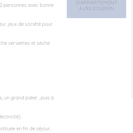
D'APPARTEMENT
r 2 personnes avec bonne
À L'ÎLE D'OLÉRON
seur, jeux de société pour
che serviettes et sèche
 un grand palier , puis à
ectricité).
ituée en fin de séjour,