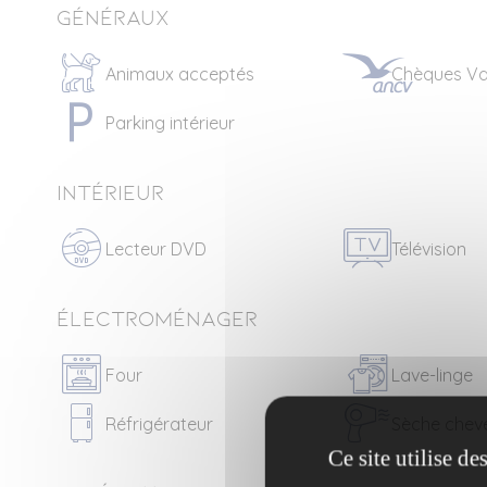
Généraux
Animaux acceptés
Chèques Va
Parking intérieur
Intérieur
Lecteur DVD
Télévision
Électroménager
Four
Lave-linge
Réfrigérateur
Sèche chev
Ce site utilise d