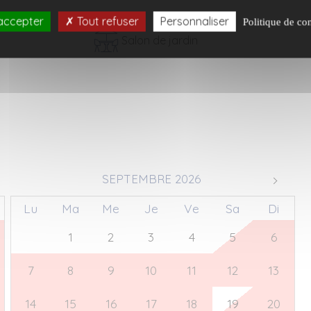
accepter
Tout refuser
Personnaliser
Politique de con
Salon de jardin
SEPTEMBRE 2026
Lu
Ma
Me
Je
Ve
Sa
Di
31
1
2
3
4
5
6
7
8
9
10
11
12
13
14
15
16
17
18
19
20