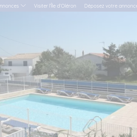
nnonces
Visiter l’Île d’Oléron
Déposez votre annonc
'AIMERAI LOUER...
..UNE MAISON
..UN APPARTEMENT
..UN MOBIL-HOME