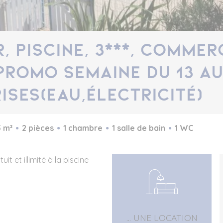
, piscine, 3***, commer
 Promo semaine du 13 a
ses(eau,électricité)
 m²
2 pièces
1 chambre
1 salle de bain
1 WC
t et illimité à la piscine
... UNE LOCATION