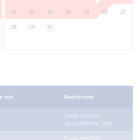
21
22
23
24
25
26
27
28
29
30
1
2
3
4
5
6
7
8
9
10
11
ar nuit
Restrictions
7 nuits minimum
Jours d'arrivée : Sam
5 nuits minimum