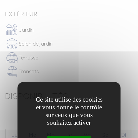
Extérieur
Jardin
Salon de jardin
Terrasse
Transats
Disponibilités
Ce site utilise des cookies
et vous donne le contrôle
sur ceux que vous
AOÛT 2026
souhaitez activer
Lu
Ma
Me
Je
Ve
Sa
Di