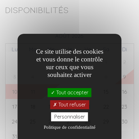
Disponibilités
AOÛT 2026
Lu
Ma
Me
Je
Ve
Sa
Di
Ce site utilise des cookies
et vous donne le contrôle
27
28
29
30
31
1
2
sur ceux que vous
souhaitez activer
3
4
5
6
7
8
9
10
11
12
13
14
15
16
Tout accepter
Tout refuser
17
18
19
20
21
22
23
Personnaliser
24
25
26
27
28
29
30
Politique de confidentialité
31
1
2
3
4
5
6