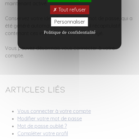
maintenant activé.
Tout refuser
Conservez votre identifiant et votre mot de passe, qui a
Personnaliser
été généré automatiquement. Un mail récapitulatif
Politique de confidentialité
contenant ces inforations vous est envoyé.
Vous pouvez désormais vous connecter à votre
compte.
Articles liés
Vous connecter à votre compte
Modifier votre mot de passe
Mot de passe oublié ?
Compléter
votre profil