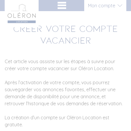
Aller
Panneau de gestion des cookies
Mon compte
au
contenu
Connexion
Créer votre compte
Inscription vacancier
vacancier
Inscription propriétaire
Cet article vous assiste sur les étapes à suivre pour
créer votre compte vacancier sur Oléron Location.
Après l’activation de votre compte, vous pourrez
sauvegarder vos annonces favorites, effectuer une
demande de disponibilité pour une annonce, et
retrouver l’historique de vos demandes de réservation.
La création d’un compte sur Oléron Location est
gratuite.